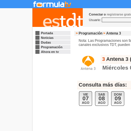
Conectar o
registrarse gra
Usuario:
Portada
>
Programación
>
Antena 3
Noticias
Nota: Las Programaciones son fac
Dudas
canales exclusivos TDT, pueden s
Programación
Ahora en tv
3
Antena 3 
Miércoles
Consulta más días:
VIE
SAB
DOM
07
08
09
AGO
AGO
AGO