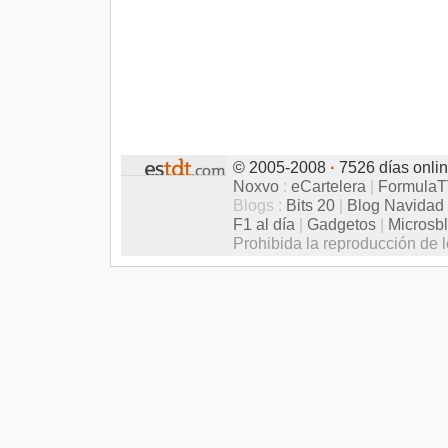
© 2005-2008
·
7526 días onli
Noxvo
:
eCartelera
|
Formula
Blogs :
Bits 20
|
Blog Navidad
F1 al día
|
Gadgetos
|
Microsb
Prohibida la reproducción de l