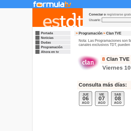
Conectar o
registrarse gra
Usuario:
Portada
>
Programación
>
Clan TVE
Noticias
Nota: Las Programaciones son fac
Dudas
canales exclusivos TDT, pueden s
Programación
Ahora en tv
8
Clan TVE 
Viernes 10
Consulta más días:
JUE
VIE
SAB
06
07
08
AGO
AGO
AGO