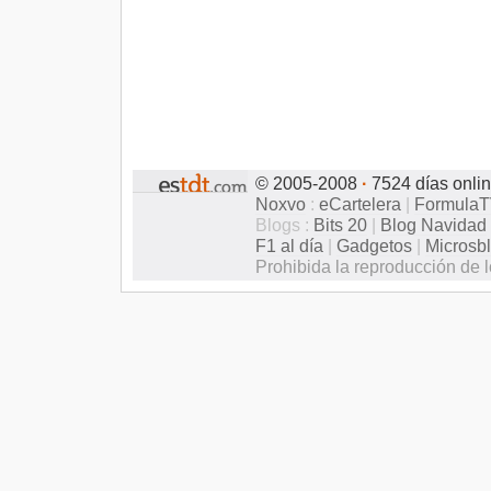
© 2005-2008
·
7524 días onli
Noxvo
:
eCartelera
|
Formula
Blogs :
Bits 20
|
Blog Navidad
F1 al día
|
Gadgetos
|
Microsb
Prohibida la reproducción de l