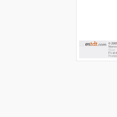
© 200
Noxvo
Blogs 
F1 al d
Prohib