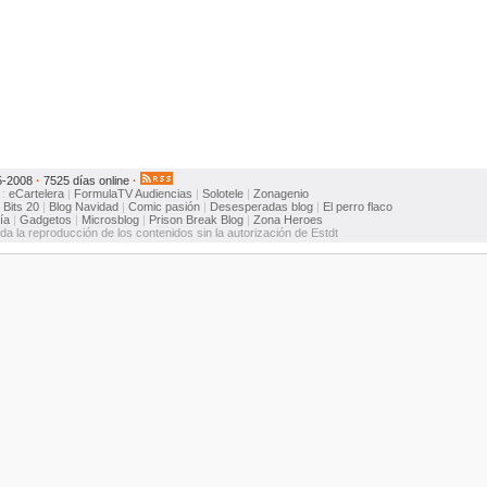
5-2008
·
7525 días online
·
:
eCartelera
|
FormulaTV
Audiencias
|
Solotele
|
Zonagenio
:
Bits 20
|
Blog Navidad
|
Comic pasión
|
Desesperadas blog
|
El perro flaco
ía
|
Gadgetos
|
Microsblog
|
Prison Break Blog
|
Zona Heroes
ida la reproducción de los contenidos sin la autorización de Estdt