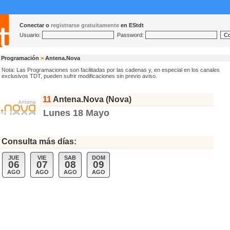
Conectar o
registrarse gratuitamente
en EStdt
Usuario:
Password:
Programación
>
Antena.Nova
Nota: Las Programaciones son facilitadas por las cadenas y, en especial en los canales
exclusivos TDT, pueden sufrir modificaciones sin previo aviso.
11
Antena.Nova (Nova)
Lunes 18 Mayo
Consulta más días:
JUE
VIE
SAB
DOM
06
07
08
09
AGO
AGO
AGO
AGO