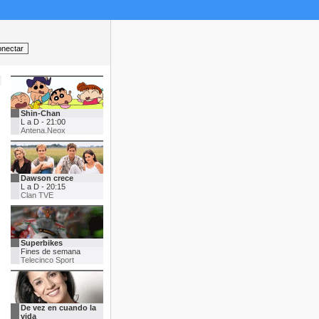
Shin-Chan
L a D - 21:00
Antena.Neox
Dawson crece
L a D - 20:15
Clan TVE
Superbikes
Fines de semana
Telecinco Sport
De vez en cuando la
vida