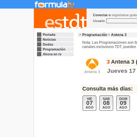
Conectar o
registrarse gra
Usuario:
Portada
>
Programación
>
Antena 3
Noticias
Nota: Las Programaciones son fac
Dudas
canales exclusivos TDT, pueden s
Programación
Ahora en tv
3
Antena 3 
Jueves 17 
Consulta más días:
VIE
SAB
DOM
07
08
09
AGO
AGO
AGO