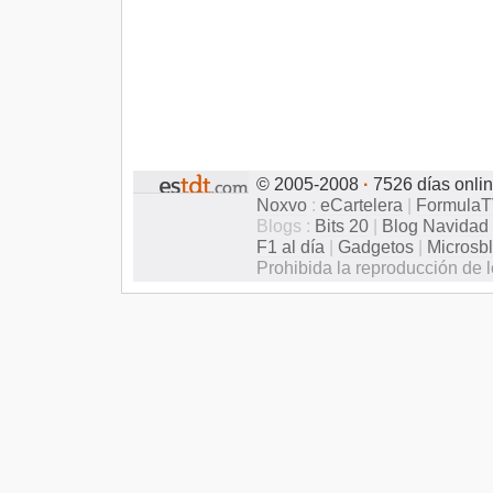
© 2005-2008
·
7526 días onli
Noxvo
:
eCartelera
|
Formula
Blogs :
Bits 20
|
Blog Navidad
F1 al día
|
Gadgetos
|
Microsb
Prohibida la reproducción de l