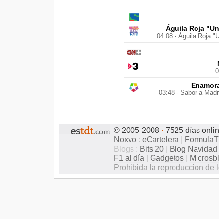
Águila Roja "U
04:08 - Águila Roja "U
0
Enamora
03:48 - Sabor a Madr
© 2005-2008
·
7525 días onli
Noxvo
:
eCartelera
|
Formula
Blogs :
Bits 20
|
Blog Navidad
F1 al día
|
Gadgetos
|
Microsb
Prohibida la reproducción de l