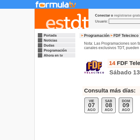
Conectar o
registrarse gra
Usuario:
Portada
>
Programación
>
FDF Telecinco
Noticias
Nota: Las Programaciones son fac
Dudas
canales exclusivos TDT, pueden s
Programación
Ahora en tv
14
FDF Tele
Sábado 13
Consulta más días:
VIE
SAB
DOM
07
08
09
AGO
AGO
AGO