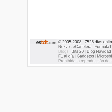
© 2005-2008
·
7525 días onli
Noxvo
:
eCartelera
|
Formula
Blogs :
Bits 20
|
Blog Navidad
F1 al día
|
Gadgetos
|
Microsb
Prohibida la reproducción de l