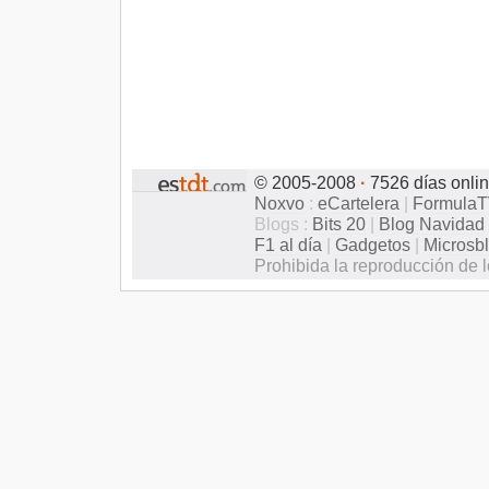
© 2005-2008
·
7526 días onli
Noxvo
:
eCartelera
|
Formula
Blogs :
Bits 20
|
Blog Navidad
F1 al día
|
Gadgetos
|
Microsb
Prohibida la reproducción de l