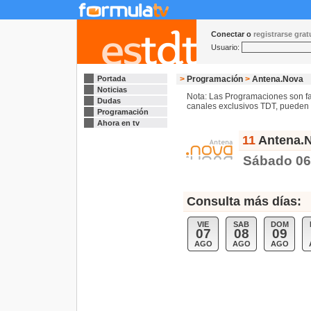
Conectar o
registrarse gra
Usuario:
Portada
>
Programación
>
Antena.Nova
Noticias
Nota: Las Programaciones son fac
Dudas
canales exclusivos TDT, pueden s
Programación
Ahora en tv
11
Antena.N
Sábado 06
Consulta más días:
VIE
SAB
DOM
07
08
09
AGO
AGO
AGO