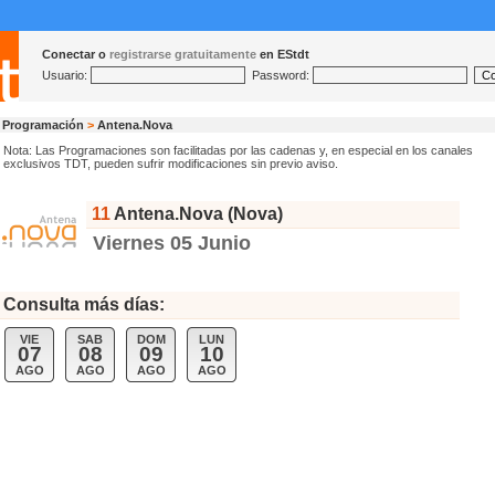
Conectar o
registrarse gratuitamente
en EStdt
Usuario:
Password:
Programación
>
Antena.Nova
Nota: Las Programaciones son facilitadas por las cadenas y, en especial en los canales
exclusivos TDT, pueden sufrir modificaciones sin previo aviso.
11
Antena.Nova (Nova)
Viernes 05 Junio
Consulta más días:
VIE
SAB
DOM
LUN
07
08
09
10
AGO
AGO
AGO
AGO