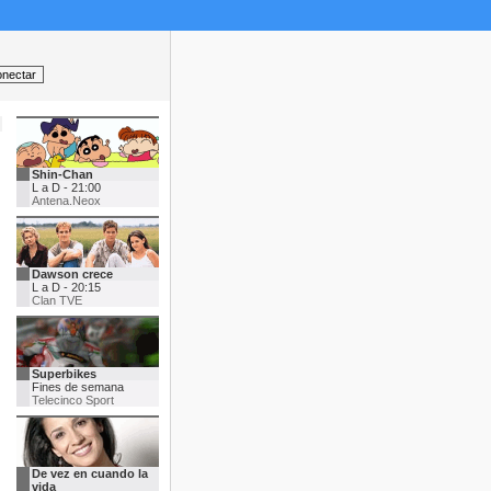
Shin-Chan
L a D - 21:00
Antena.Neox
Dawson crece
L a D - 20:15
Clan TVE
Superbikes
Fines de semana
Telecinco Sport
De vez en cuando la
vida