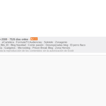
5-2008
·
7526 días online
·
:
eCartelera
|
FormulaTV
Audiencias
|
Solotele
|
Zonagenio
:
Bits 20
|
Blog Navidad
|
Comic pasión
|
Desesperadas blog
|
El perro flaco
ía
|
Gadgetos
|
Microsblog
|
Prison Break Blog
|
Zona Heroes
ida la reproducción de los contenidos sin la autorización de Estdt