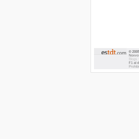
© 200
Noxvo
Blogs 
F1 al d
Prohib