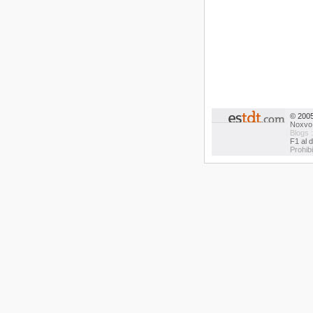
© 200
Noxvo
Blogs 
F1 al d
Prohib