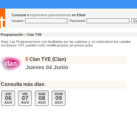
Conectar o
registrarse gratuitamente
en EStdt
Usuario:
Password:
Programación
>
Clan TVE
Nota: Las Programaciones son facilitadas por las cadenas y, en especial en los canales
exclusivos TDT, pueden sufrir modificaciones sin previo aviso.
8
Clan TVE (Clan)
Jueves 04 Junio
Consulta más días:
JUE
VIE
SAB
DOM
06
07
08
09
AGO
AGO
AGO
AGO