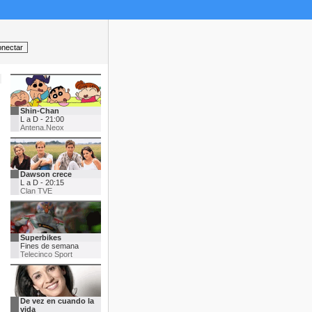
Shin-Chan
L a D - 21:00
Antena.Neox
Dawson crece
L a D - 20:15
Clan TVE
Superbikes
Fines de semana
Telecinco Sport
De vez en cuando la
vida