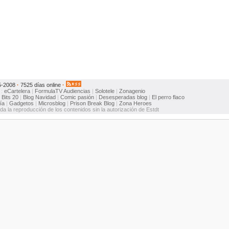
5-2008
·
7525 días online
·
:
eCartelera
|
FormulaTV
Audiencias
|
Solotele
|
Zonagenio
:
Bits 20
|
Blog Navidad
|
Comic pasión
|
Desesperadas blog
|
El perro flaco
ía
|
Gadgetos
|
Microsblog
|
Prison Break Blog
|
Zona Heroes
ida la reproducción de los contenidos sin la autorización de Estdt