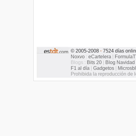
© 2005-2008
·
7524 días onli
Noxvo
:
eCartelera
|
Formula
Blogs :
Bits 20
|
Blog Navidad
F1 al día
|
Gadgetos
|
Microsb
Prohibida la reproducción de l