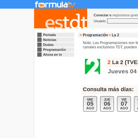
Conectar o
registrarse gra
Usuario:
Portada
>
Programación
>
La 2
Noticias
Nota: Las Programaciones son fac
Dudas
canales exclusivos TDT, pueden s
Programación
Ahora en tv
2
La 2 (TVE
Jueves 04
Consulta más días:
MIE
JUE
VIE
05
06
07
AGO
AGO
AGO