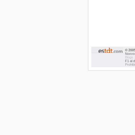
© 200
Noxvo
Blogs 
F1 al d
Prohib