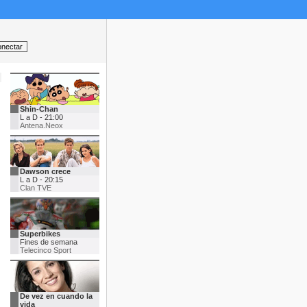
Shin-Chan
L a D - 21:00
Antena.Neox
Dawson crece
L a D - 20:15
Clan TVE
Superbikes
Fines de semana
Telecinco Sport
De vez en cuando la
vida