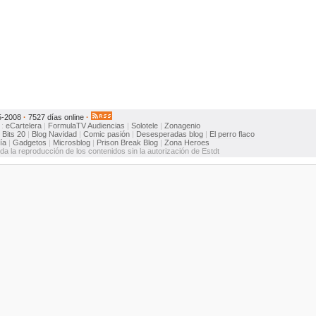
5-2008
·
7527 días online
·
:
eCartelera
|
FormulaTV
Audiencias
|
Solotele
|
Zonagenio
:
Bits 20
|
Blog Navidad
|
Comic pasión
|
Desesperadas blog
|
El perro flaco
ía
|
Gadgetos
|
Microsblog
|
Prison Break Blog
|
Zona Heroes
ida la reproducción de los contenidos sin la autorización de Estdt