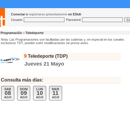
Conectar o
registrarse gratuitamente
en EStdt
Usuario:
Password:
Programación
>
Teledeporte
Nota: Las Programaciones son facilitadas por las cadenas y, en especial en los canales
exclusivos TDT, pueden sufrir modificaciones sin previo aviso.
9
Teledeporte (TDP)
Jueves 21 Mayo
Consulta más días:
SAB
DOM
LUN
MAR
08
09
10
11
AGO
AGO
AGO
AGO