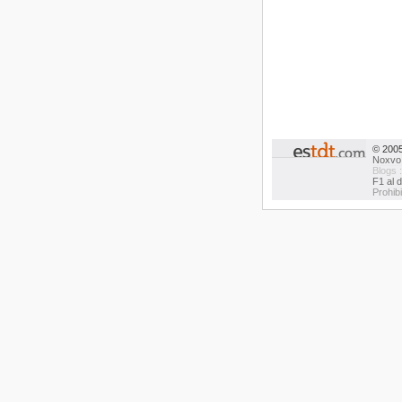
© 200
Noxvo
Blogs 
F1 al d
Prohib