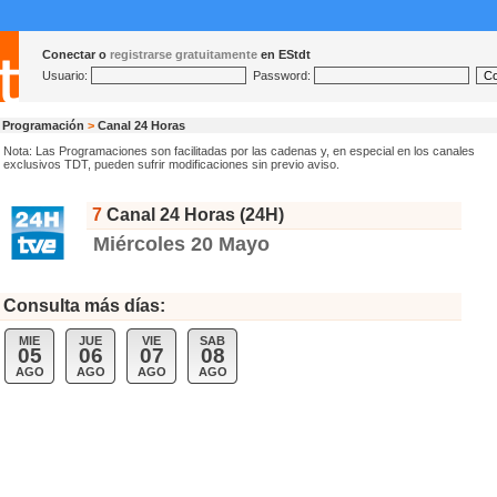
Conectar o
registrarse gratuitamente
en EStdt
Usuario:
Password:
Programación
>
Canal 24 Horas
Nota: Las Programaciones son facilitadas por las cadenas y, en especial en los canales
exclusivos TDT, pueden sufrir modificaciones sin previo aviso.
7
Canal 24 Horas (24H)
Miércoles 20 Mayo
Consulta más días:
MIE
JUE
VIE
SAB
05
06
07
08
AGO
AGO
AGO
AGO