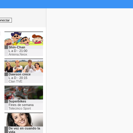
Shin-Chan
L a D - 21:00
Antena.Neox
Dawson crece
L a D - 20:15
Clan TVE
Superbikes
Fines de semana
Telecinco Sport
De vez en cuando la
vida