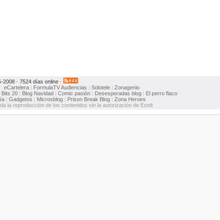
5-2008
·
7524 días online
·
:
eCartelera
|
FormulaTV
Audiencias
|
Solotele
|
Zonagenio
:
Bits 20
|
Blog Navidad
|
Comic pasión
|
Desesperadas blog
|
El perro flaco
ía
|
Gadgetos
|
Microsblog
|
Prison Break Blog
|
Zona Heroes
ida la reproducción de los contenidos sin la autorización de Estdt