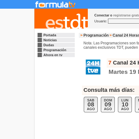
Conectar o
registrarse gra
Usuario:
Portada
>
Programación
>
Canal 24 Hora
Noticias
Nota: Las Programaciones son fac
Dudas
canales exclusivos TDT, pueden s
Programación
Ahora en tv
7
Canal 24 
Martes 19
Consulta más días:
SAB
DOM
LUN
08
09
10
AGO
AGO
AGO