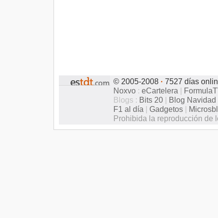
© 2005-2008
·
7527 días onli
Noxvo
:
eCartelera
|
Formula
Blogs :
Bits 20
|
Blog Navidad
F1 al día
|
Gadgetos
|
Microsb
Prohibida la reproducción de l