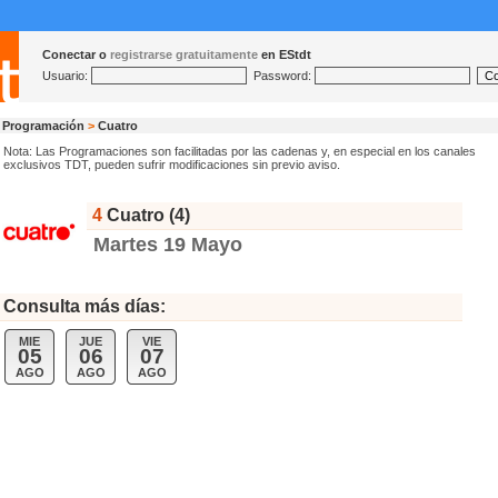
Conectar o
registrarse gratuitamente
en EStdt
Usuario:
Password:
Programación
>
Cuatro
Nota: Las Programaciones son facilitadas por las cadenas y, en especial en los canales
exclusivos TDT, pueden sufrir modificaciones sin previo aviso.
4
Cuatro (4)
Martes 19 Mayo
Consulta más días:
MIE
JUE
VIE
05
06
07
AGO
AGO
AGO