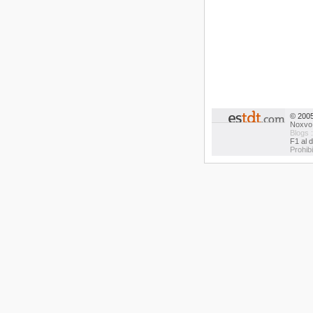
© 200
Noxvo
Blogs 
F1 al d
Prohib