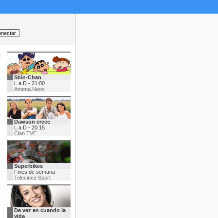
Shin-Chan
L a D - 21:00
Antena.Neox
Dawson crece
L a D - 20:15
Clan TVE
Superbikes
Fines de semana
Telecinco Sport
De vez en cuando la
vida