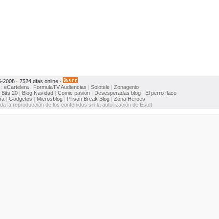
5-2008
·
7524 días online
·
:
eCartelera
|
FormulaTV
Audiencias
|
Solotele
|
Zonagenio
:
Bits 20
|
Blog Navidad
|
Comic pasión
|
Desesperadas blog
|
El perro flaco
ía
|
Gadgetos
|
Microsblog
|
Prison Break Blog
|
Zona Heroes
ida la reproducción de los contenidos sin la autorización de Estdt