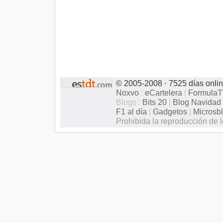
© 2005-2008
·
7525 días onli
Noxvo
:
eCartelera
|
Formula
Blogs :
Bits 20
|
Blog Navidad
F1 al día
|
Gadgetos
|
Microsb
Prohibida la reproducción de l