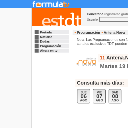
Conectar o
registrarse gra
Usuario:
Portada
>
Programación
>
Antena.Nova
Noticias
Nota: Las Programaciones son fac
Dudas
canales exclusivos TDT, pueden s
Programación
Ahora en tv
11
Antena.N
Martes 19
Consulta más días:
JUE
VIE
SAB
06
07
08
AGO
AGO
AGO