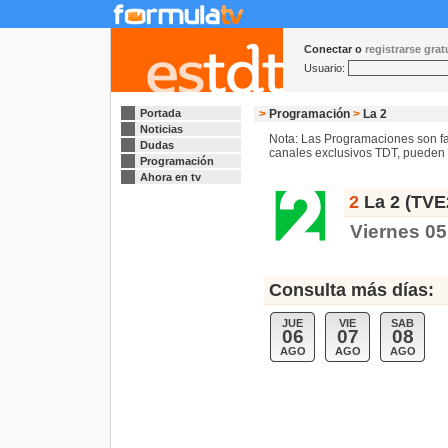
Conectar o
registrarse gra
Usuario:
Portada
>
Programación
>
La 2
Noticias
Nota: Las Programaciones son fac
Dudas
canales exclusivos TDT, pueden s
Programación
Ahora en tv
2
La 2 (TVE
Viernes 05
Consulta más días:
JUE
VIE
SAB
06
07
08
AGO
AGO
AGO