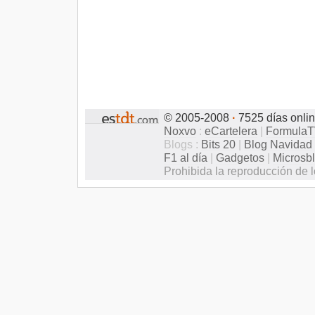
© 2005-2008
·
7525 días onli
Noxvo
:
eCartelera
|
Formula
Blogs :
Bits 20
|
Blog Navidad
F1 al día
|
Gadgetos
|
Microsb
Prohibida la reproducción de l