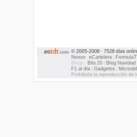
© 2005-2008
·
7528 días onli
Noxvo
:
eCartelera
|
Formula
Blogs :
Bits 20
|
Blog Navidad
F1 al día
|
Gadgetos
|
Microsb
Prohibida la reproducción de l