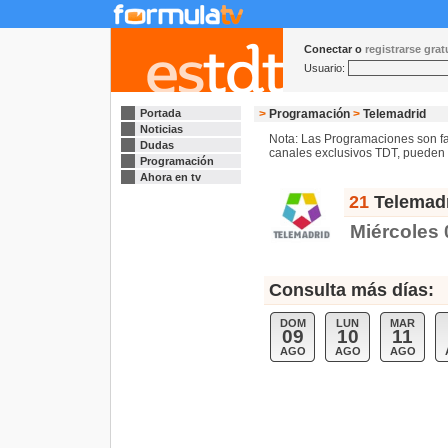
Conectar o
registrarse gra
Usuario:
Portada
>
Programación
>
Telemadrid
Noticias
Nota: Las Programaciones son fac
Dudas
canales exclusivos TDT, pueden s
Programación
Ahora en tv
21
Telemadr
Miércoles 
Consulta más días:
DOM
LUN
MAR
09
10
11
AGO
AGO
AGO