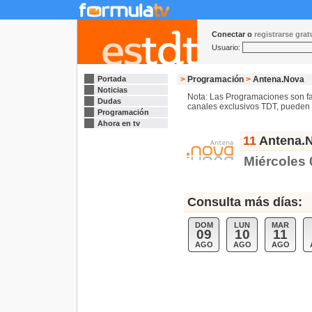
Conectar o
registrarse gra
Usuario:
Portada
>
Programación
>
Antena.Nova
Noticias
Nota: Las Programaciones son fac
Dudas
canales exclusivos TDT, pueden s
Programación
Ahora en tv
11
Antena.N
Miércoles
Consulta más días:
DOM
LUN
MAR
09
10
11
AGO
AGO
AGO