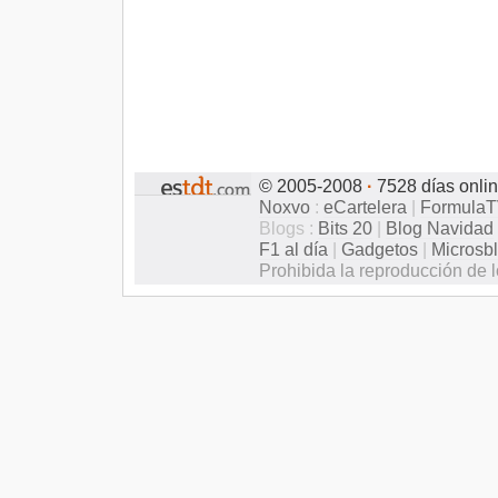
© 2005-2008
·
7528 días onli
Noxvo
:
eCartelera
|
Formula
Blogs :
Bits 20
|
Blog Navidad
F1 al día
|
Gadgetos
|
Microsb
Prohibida la reproducción de l