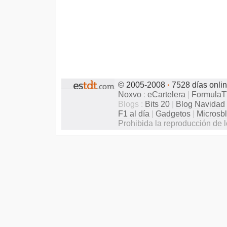
© 2005-2008
·
7528 días onli
Noxvo
:
eCartelera
|
Formula
Blogs :
Bits 20
|
Blog Navidad
F1 al día
|
Gadgetos
|
Microsb
Prohibida la reproducción de l