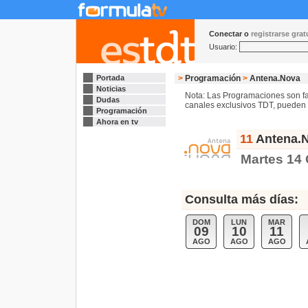
Conectar o
registrarse gra
Usuario:
Portada
>
Programación
>
Antena.Nova
Noticias
Nota: Las Programaciones son fac
Dudas
canales exclusivos TDT, pueden s
Programación
Ahora en tv
11
Antena.N
Martes 14
Consulta más días:
DOM
LUN
MAR
09
10
11
AGO
AGO
AGO