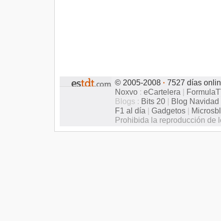
© 2005-2008
·
7527 días onli
Noxvo
:
eCartelera
|
Formula
Blogs :
Bits 20
|
Blog Navidad
F1 al día
|
Gadgetos
|
Microsb
Prohibida la reproducción de l