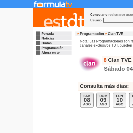
Conectar o
registrarse gra
Usuario:
Portada
>
Programación
>
Clan TVE
Noticias
Nota: Las Programaciones son fac
Dudas
canales exclusivos TDT, pueden s
Programación
Ahora en tv
8
Clan TVE 
Sábado 04
Consulta más días:
SAB
DOM
LUN
08
09
10
AGO
AGO
AGO