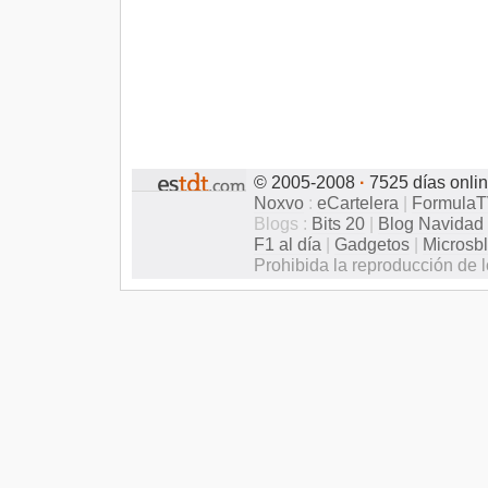
© 2005-2008
·
7525 días onli
Noxvo
:
eCartelera
|
Formula
Blogs :
Bits 20
|
Blog Navidad
F1 al día
|
Gadgetos
|
Microsb
Prohibida la reproducción de l