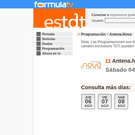
Conectar o
registrarse gra
Usuario:
Portada
>
Programación
>
Antena.Nova
Noticias
Nota: Las Programaciones son fac
Dudas
canales exclusivos TDT, pueden s
Programación
Ahora en tv
11
Antena.N
Sábado 04
Consulta más días:
JUE
VIE
SAB
06
07
08
AGO
AGO
AGO