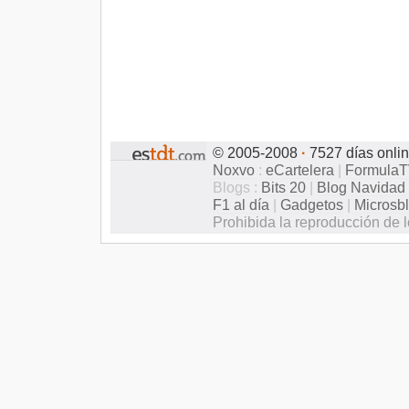
© 2005-2008
·
7527 días onli
Noxvo
:
eCartelera
|
Formula
Blogs :
Bits 20
|
Blog Navidad
F1 al día
|
Gadgetos
|
Microsb
Prohibida la reproducción de l