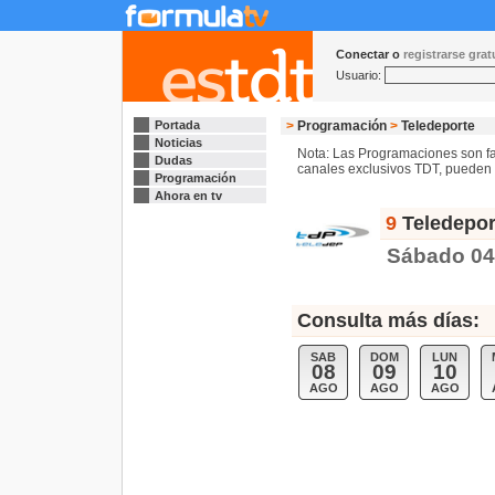
Conectar o
registrarse gra
Usuario:
Portada
>
Programación
>
Teledeporte
Noticias
Nota: Las Programaciones son fac
Dudas
canales exclusivos TDT, pueden s
Programación
Ahora en tv
9
Teledepor
Sábado 04
Consulta más días:
SAB
DOM
LUN
08
09
10
AGO
AGO
AGO