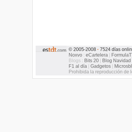
© 2005-2008
·
7524 días onli
Noxvo
:
eCartelera
|
Formula
Blogs :
Bits 20
|
Blog Navidad
F1 al día
|
Gadgetos
|
Microsb
Prohibida la reproducción de l