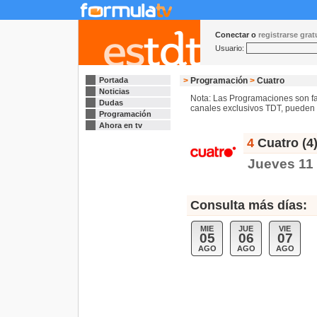
Conectar o
registrarse gra
Usuario:
Portada
>
Programación
>
Cuatro
Noticias
Nota: Las Programaciones son fac
Dudas
canales exclusivos TDT, pueden s
Programación
Ahora en tv
4
Cuatro (4
Jueves 11
Consulta más días:
MIE
JUE
VIE
05
06
07
AGO
AGO
AGO