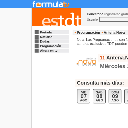
Conectar o
registrarse gra
Usuario:
Portada
>
Programación
>
Antena.Nova
Noticias
Nota: Las Programaciones son fac
Dudas
canales exclusivos TDT, pueden s
Programación
Ahora en tv
11
Antena.N
Miércoles
Consulta más días:
VIE
SAB
DOM
07
08
09
AGO
AGO
AGO