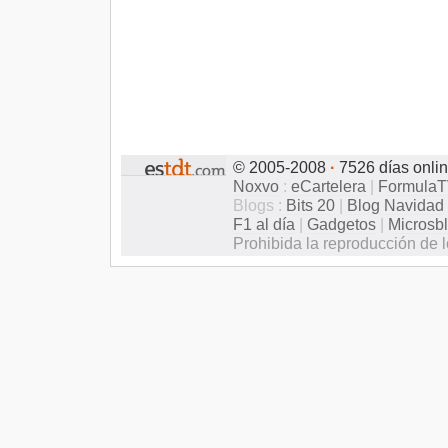
© 2005-2008
·
7526 días onli
Noxvo
:
eCartelera
|
Formula
Blogs :
Bits 20
|
Blog Navidad
F1 al día
|
Gadgetos
|
Microsb
Prohibida la reproducción de l