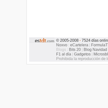
© 2005-2008
·
7524 días onli
Noxvo
:
eCartelera
|
Formula
Blogs :
Bits 20
|
Blog Navidad
F1 al día
|
Gadgetos
|
Microsb
Prohibida la reproducción de l