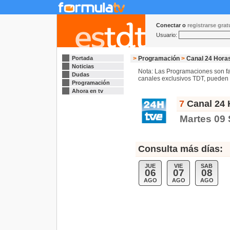
Conectar o
registrarse gra
Usuario:
Portada
>
Programación
>
Canal 24 Hora
Noticias
Nota: Las Programaciones son fac
Dudas
canales exclusivos TDT, pueden s
Programación
Ahora en tv
7
Canal 24 
Martes 09
Consulta más días:
JUE
VIE
SAB
06
07
08
AGO
AGO
AGO