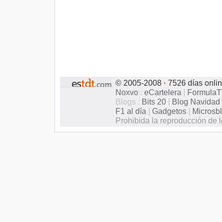
© 2005-2008
·
7526 días onli
Noxvo
:
eCartelera
|
Formula
Blogs :
Bits 20
|
Blog Navidad
F1 al día
|
Gadgetos
|
Microsb
Prohibida la reproducción de l