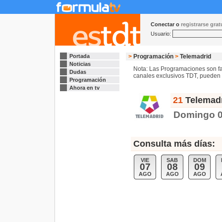
Conectar o
registrarse gra
Usuario:
Portada
>
Programación
>
Telemadrid
Noticias
Nota: Las Programaciones son fac
Dudas
canales exclusivos TDT, pueden s
Programación
Ahora en tv
21
Telemadr
Domingo 0
Consulta más días:
VIE
SAB
DOM
07
08
09
AGO
AGO
AGO