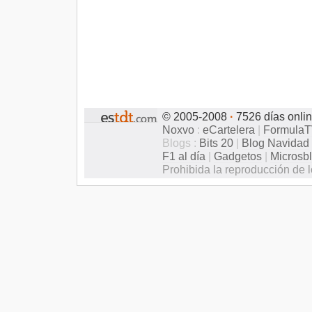
© 2005-2008
·
7526 días onli
Noxvo
:
eCartelera
|
Formula
Blogs :
Bits 20
|
Blog Navidad
F1 al día
|
Gadgetos
|
Microsb
Prohibida la reproducción de l