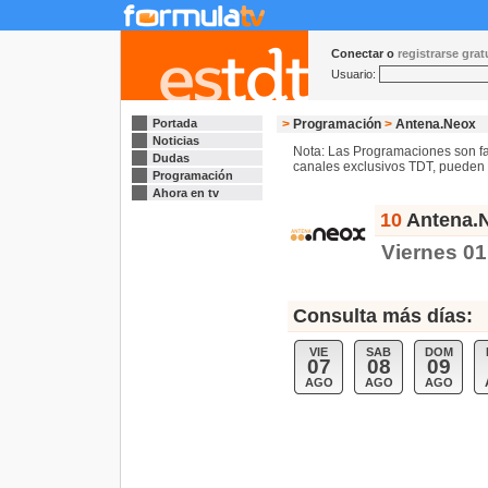
Conectar o
registrarse gra
Usuario:
Portada
>
Programación
>
Antena.Neox
Noticias
Nota: Las Programaciones son fac
Dudas
canales exclusivos TDT, pueden s
Programación
Ahora en tv
10
Antena.N
Viernes 0
Consulta más días:
VIE
SAB
DOM
07
08
09
AGO
AGO
AGO