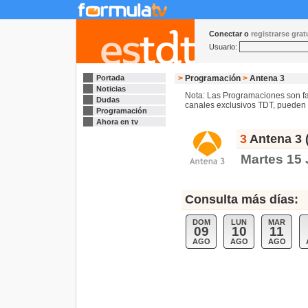
Conectar o
registrarse gra
Usuario:
Portada
>
Programación
>
Antena 3
Noticias
Nota: Las Programaciones son fac
Dudas
canales exclusivos TDT, pueden s
Programación
Ahora en tv
3
Antena 3 
Martes 15 
Consulta más días:
DOM
LUN
MAR
09
10
11
AGO
AGO
AGO