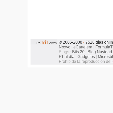
© 2005-2008
·
7528 días onli
Noxvo
:
eCartelera
|
Formula
Blogs :
Bits 20
|
Blog Navidad
F1 al día
|
Gadgetos
|
Microsb
Prohibida la reproducción de l