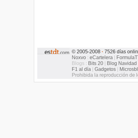
© 2005-2008
·
7526 días onli
Noxvo
:
eCartelera
|
Formula
Blogs :
Bits 20
|
Blog Navidad
F1 al día
|
Gadgetos
|
Microsb
Prohibida la reproducción de l