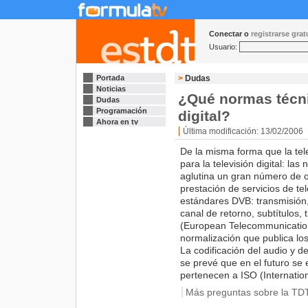
Conectar o
registrarse gra
Usuario:
Portada
>
Dudas
Noticias
¿Qué normas técnic
Dudas
Programación
digital?
Ahora en tv
Última modificación: 13/02/2006
De la misma forma que la tel
para la televisión digital: l
aglutina un gran número de o
prestación de servicios de tel
estándares DVB: transmisión, 
canal de retorno, subtítulos, 
(European Telecommunications
normalización que publica lo
La codificación del audio y d
se prevé que en el futuro 
pertenecen a ISO (Internation
Más preguntas sobre la TD