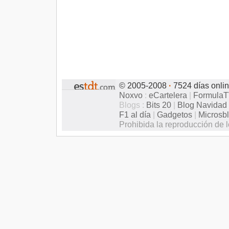
© 2005-2008
·
7524 días onli
Noxvo
:
eCartelera
|
Formula
Blogs :
Bits 20
|
Blog Navidad
F1 al día
|
Gadgetos
|
Microsb
Prohibida la reproducción de l