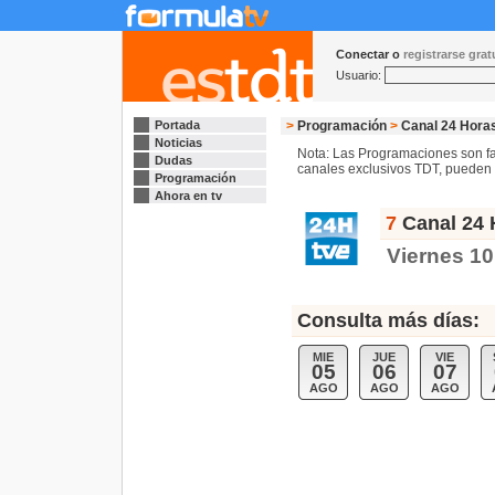
Conectar o
registrarse gra
Usuario:
Portada
>
Programación
>
Canal 24 Hora
Noticias
Nota: Las Programaciones son fac
Dudas
canales exclusivos TDT, pueden s
Programación
Ahora en tv
7
Canal 24 
Viernes 10
Consulta más días:
MIE
JUE
VIE
05
06
07
AGO
AGO
AGO