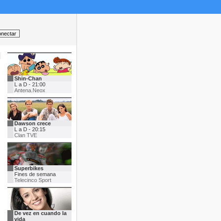
Shin-Chan
L a D - 21:00
Antena.Neox
Dawson crece
L a D - 20:15
Clan TVE
Superbikes
Fines de semana
Telecinco Sport
De vez en cuando la
vida