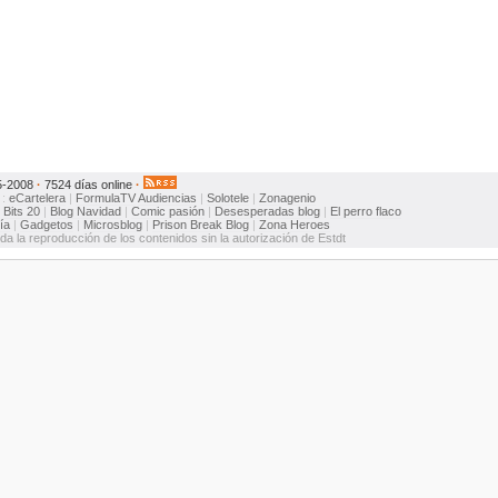
5-2008
·
7524 días online
·
:
eCartelera
|
FormulaTV
Audiencias
|
Solotele
|
Zonagenio
:
Bits 20
|
Blog Navidad
|
Comic pasión
|
Desesperadas blog
|
El perro flaco
ía
|
Gadgetos
|
Microsblog
|
Prison Break Blog
|
Zona Heroes
ida la reproducción de los contenidos sin la autorización de Estdt