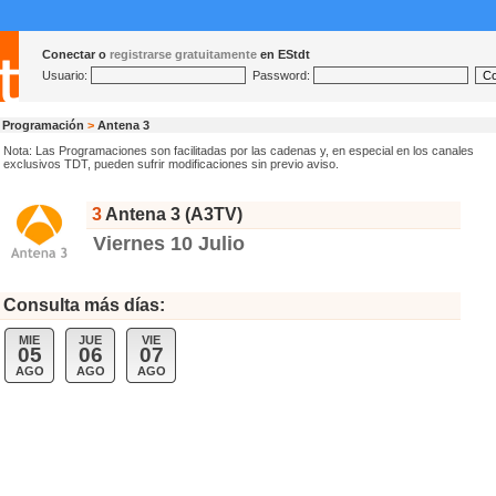
Conectar o
registrarse gratuitamente
en EStdt
Usuario:
Password:
Programación
>
Antena 3
Nota: Las Programaciones son facilitadas por las cadenas y, en especial en los canales
exclusivos TDT, pueden sufrir modificaciones sin previo aviso.
3
Antena 3 (A3TV)
Viernes 10 Julio
Consulta más días:
MIE
JUE
VIE
05
06
07
AGO
AGO
AGO