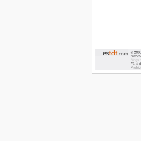
© 200
Noxvo
Blogs 
F1 al d
Prohib