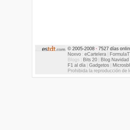
© 2005-2008
·
7527 días onli
Noxvo
:
eCartelera
|
Formula
Blogs :
Bits 20
|
Blog Navidad
F1 al día
|
Gadgetos
|
Microsb
Prohibida la reproducción de l