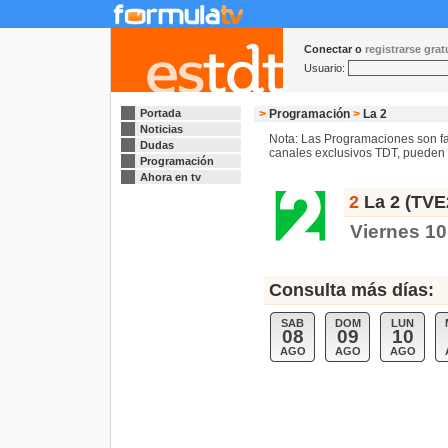
Conectar o
registrarse gra
Usuario:
Portada
>
Programación
>
La 2
Noticias
Nota: Las Programaciones son fac
Dudas
canales exclusivos TDT, pueden s
Programación
Ahora en tv
2
La 2 (TVE
Viernes 10
Consulta más días:
SAB
DOM
LUN
08
09
10
AGO
AGO
AGO