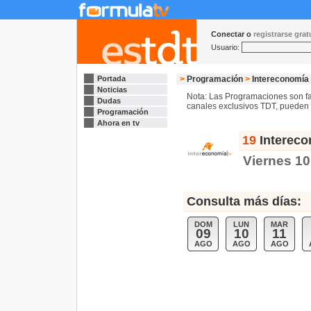
Conectar o
registrarse gra
Usuario:
Portada
>
Programación
>
Intereconomía 
Noticias
Nota: Las Programaciones son fac
Dudas
canales exclusivos TDT, pueden s
Programación
Ahora en tv
19
Intereco
Viernes 10
Consulta más días:
DOM
LUN
MAR
09
10
11
AGO
AGO
AGO