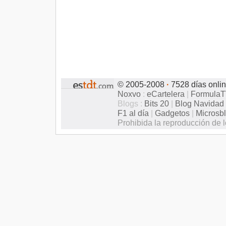
© 2005-2008
·
7528 días onli
Noxvo
:
eCartelera
|
Formula
Blogs :
Bits 20
|
Blog Navidad
F1 al día
|
Gadgetos
|
Microsb
Prohibida la reproducción de l