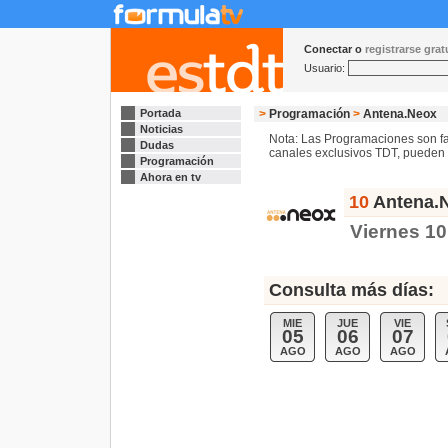
Conectar o
registrarse gra
Usuario:
Portada
>
Programación
>
Antena.Neox
Noticias
Nota: Las Programaciones son fac
Dudas
canales exclusivos TDT, pueden s
Programación
Ahora en tv
10
Antena.N
Viernes 10
Consulta más días:
MIE
JUE
VIE
05
06
07
AGO
AGO
AGO