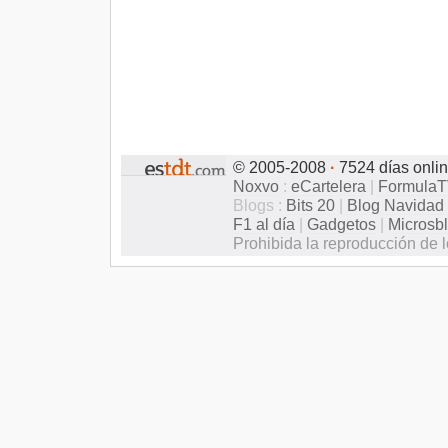
© 2005-2008
·
7524 días onli
Noxvo
:
eCartelera
|
Formula
Blogs :
Bits 20
|
Blog Navidad
F1 al día
|
Gadgetos
|
Microsb
Prohibida la reproducción de l