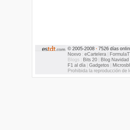
© 2005-2008
·
7526 días onli
Noxvo
:
eCartelera
|
Formula
Blogs :
Bits 20
|
Blog Navidad
F1 al día
|
Gadgetos
|
Microsb
Prohibida la reproducción de l