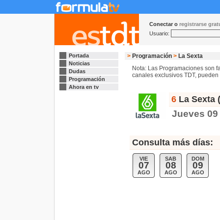
Conectar o
registrarse gra
Usuario:
Portada
>
Programación
>
La Sexta
Noticias
Nota: Las Programaciones son fac
Dudas
canales exclusivos TDT, pueden s
Programación
Ahora en tv
6
La Sexta 
Jueves 09 
Consulta más días:
VIE
SAB
DOM
07
08
09
AGO
AGO
AGO