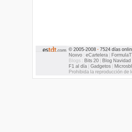
© 2005-2008
·
7524 días onli
Noxvo
:
eCartelera
|
Formula
Blogs :
Bits 20
|
Blog Navidad
F1 al día
|
Gadgetos
|
Microsb
Prohibida la reproducción de l