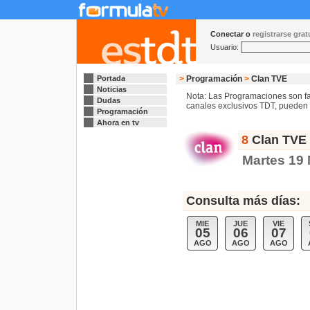
Conectar o
registrarse gra
Usuario:
Portada
>
Programación
>
Clan TVE
Noticias
Nota: Las Programaciones son fac
Dudas
canales exclusivos TDT, pueden s
Programación
Ahora en tv
8
Clan TVE 
Martes 19
Consulta más días:
MIE
JUE
VIE
05
06
07
AGO
AGO
AGO