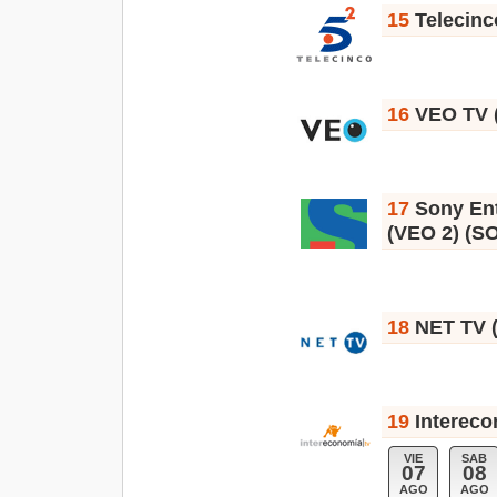
15
Telecinc
16
VEO TV 
17
Sony Ent
(VEO 2) (S
18
NET TV 
19
Intereco
VIE
SAB
07
08
AGO
AGO