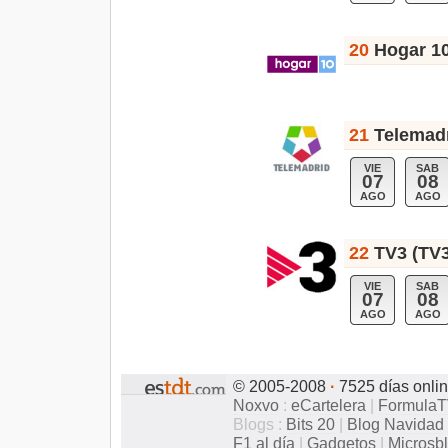
20
Hogar 10
21
Telemadr
VIE
SAB
07
08
AGO
AGO
22
TV3 (TV3
VIE
SAB
07
08
AGO
AGO
© 2005-2008
·
7525 días onli
Noxvo
:
eCartelera
|
Formula
Blogs :
Bits 20
|
Blog Navidad
F1 al día
|
Gadgetos
|
Microsb