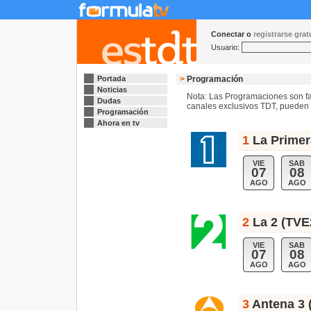
Conectar o
registrarse gra
Usuario:
Portada
>
Programación
Noticias
Nota: Las Programaciones son fac
Dudas
canales exclusivos TDT, pueden s
Programación
Ahora en tv
1
La Primer
VIE
SAB
07
08
AGO
AGO
2
La 2 (TVE
VIE
SAB
07
08
AGO
AGO
3
Antena 3 